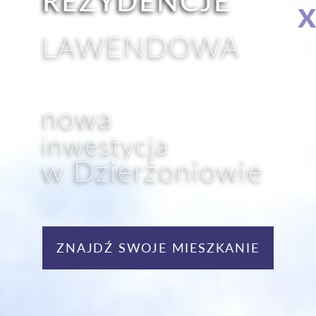
REZYDENCJE
x
LAWENDOWA
nowa
inwestycja
w Dzierżoniowie
ZNAJDŹ SWOJE MIESZKANIE